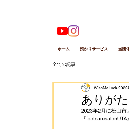
ホーム
預かりサービス
当団
全ての記事
WishMeLuck
202
ありがた
2023年2月に松
『footcaresa