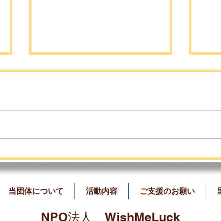
7月のふれあい会のご案内📣
ど
しま
当団体について
活動内容
ご支援のお願い
​NPO法人 WishMeLuck