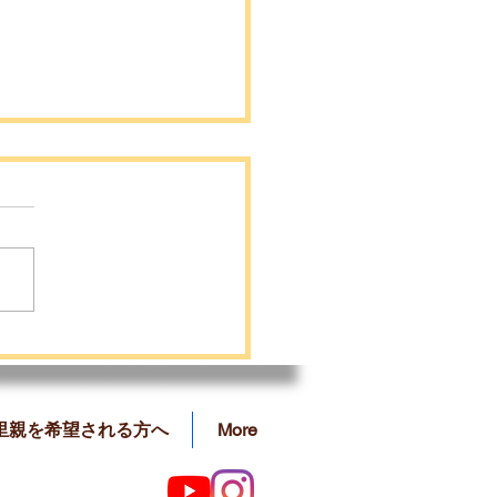
らくんの里親募集を開始
した❗️
里親を希望される方へ
More