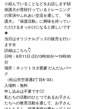
り組んでいることなどをお話します🙌
保護犬が普段行っているトレーニング
の実演やふれあい交流を通して、『保
護犬』『保護活動』に興味を持ってい
ただけるきっかけになると嬉しいです
🍀
当日はオリジナルグッズの販売も行い
ます🌼
詳細はこちら👇
日時：6月11日 (日)13時30分〜15時30
分
場所：ネッツトヨタ愛媛 だんだんパー
ク
 （松山市空港通2丁目6ｰ33）
入場料：無料
申し込みは不要です🙆‍♀️
私たちの活動のひとつであるお子さん
たちへの教育活動を通して、お子さん
はもちろん、保護者様や携わってくだ