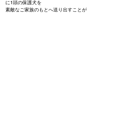
に1頭の保護犬を
素敵なご家族のもとへ送り出すことが
できました🌷
まだまだ小さな活動ではありますが、
私たちにできることから
尽力して参りますので、今後ともどう
ぞよろしくお願い致します🐶
すべて表示
最新記事