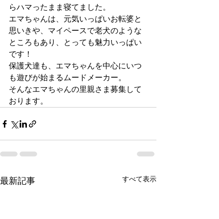
らハマったまま寝てました。
エマちゃんは、元気いっぱいお転婆と
思いきや、マイペースで老犬のような
ところもあり、とっても魅力いっぱい
です！
保護犬達も、エマちゃんを中心にいつ
も遊びが始まるムードメーカー。
そんなエマちゃんの里親さま募集して
おります。
すべて表示
最新記事