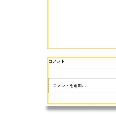
コメント
コメントを追加…
【命を守ろうプロジェクト
夏休み教育活動】のご案内
📣