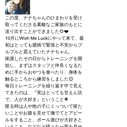
この度、ナナちゃんのひまわりを受け
取ってくださる素敵なご家族のもとに
送り出すことができました🌻❤️
10月にWish Me Luckにやって来て、最
初はとっても臆病で緊張と不安からブ
ルブルと震えていたナナちゃん。
保護したその日からトレーニングを開
始し、まずはスタッフと仲良くなるた
めに手からおやつを食べたり、身体を
触るところから練習をしました😊
毎日トレーニングを繰り返す中で見え
てきたのは、『実はとっても甘えん坊
で、人が大好き』ということ🌟
寝る時は人や他の子にくっついて寝た
いことやお腹を見せて撫でてとアピー
ルをすること、ボール遊びが大好きと
いうこと…などなど様々な一面を見せ