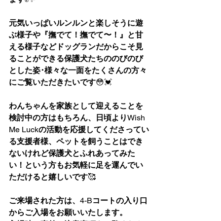
元気いっぱいルンルンと楽しそうに遊
ぶ様子や『撫でて！撫でて〜！』と甘
える様子などドッグランだからこそ見
ることができる保護犬たちののびのび
とした姿･様々な一面をたくさんの方々
にご覧いただきたいです
😳💓
わんちゃんを家族として迎えることを
検討中の方はもちろん、日頃より
Wish 
Me Luck
の活動を応援してくださってい
る支援者様、ペットを飼うことはでき
ないけれど保護犬とふれあってみた
い！という方もお気軽に足を運んでい
ただけると嬉しいです
🥰
ご来場された方は、
4-B
コートの入り口
からご入場をお願いいたします。