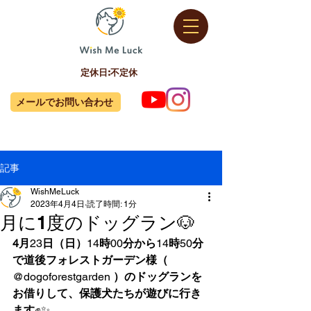
定休日:不定休
メールでお問い合わせ
記事
WishMeLuck
2023年4月4日
読了時間: 1分
月に1度のドッグラン🐶
4月
23
日（日）
14
時
00
分から
14
時
50
分
で道後フォレストガーデン様（
@dogoforestgarden 
）のドッグランを
お借りして、保護犬たちが遊びに行き
ます
✊✨