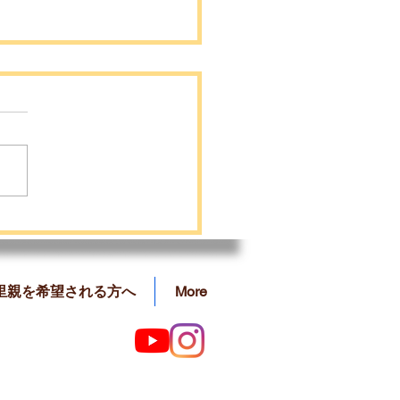
らくんの里親募集を開始
した❗️
里親を希望される方へ
More