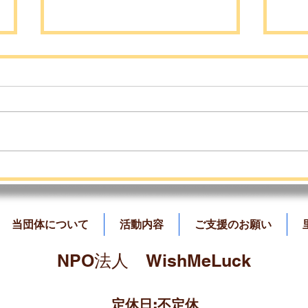
7月のふれあい会のご案内📣
ど
しま
当団体について
活動内容
ご支援のお願い
​NPO法人 WishMeLuck
定休日:不定休