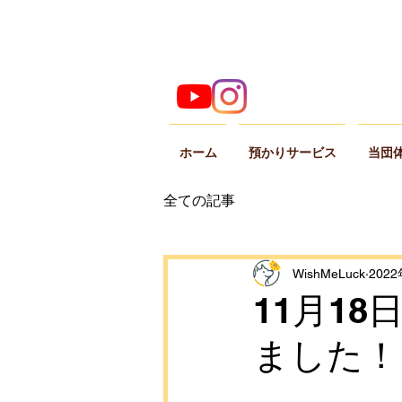
ホーム
預かりサービス
当団
全ての記事
WishMeLuck
202
11月1
ました！