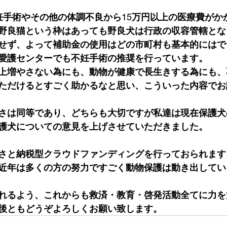
妊手術やその他の体調不良から
15
万円以上の医療費がか
野良猫という枠はあっても野良犬は行政の収容管轄とな
せず、よって補助金の使用はどの市町村も基本的にはで
愛護センターでも不妊手術の推奨を行っています。
上増やさない為にも、動物が健康で長生きする為にも、
ただけるとすごく助かるなと思い、こういった内容でお
さは同等であり、どちらも大切ですが私達は現在保護犬
護犬についての意見を上げさせていただきました。
さと納税型クラウドファンディングを行っておられます
近年は多くの方の努力ですごく動物保護は動き出してい
れるよう、これからも救済・教育・啓発活動全てに力を
後ともどうぞよろしくお願い致します。