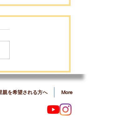
らくんの里親募集を開始
した❗️
里親を希望される方へ
More