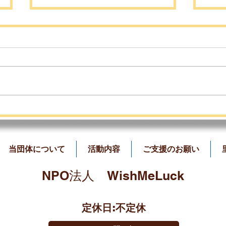
7月のふれあい会のご案内📣
ど
しま
当団体について
活動内容
ご支援のお願い
​NPO法人 WishMeLuck
定休日:不定休