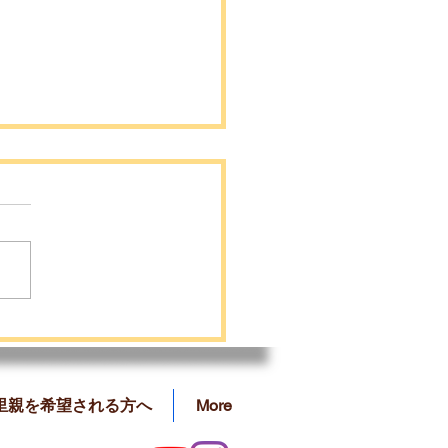
らくんの里親募集を開始
した❗️
里親を希望される方へ
More