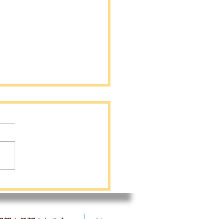
らくんの里親募集を開始
した❗️