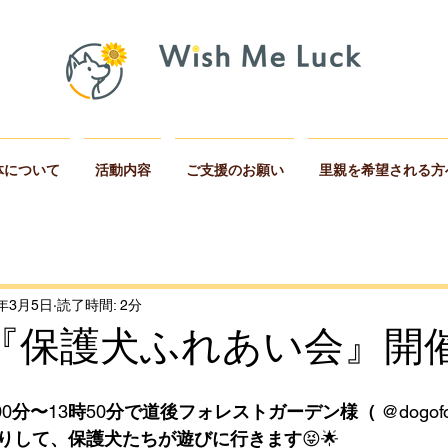
体について
活動内容
ご支援のお願い
里親を希望される方
4年3月5日
読了時間: 2分
日『保護犬ふれあい会』開催❗
00
分〜
13
時
50
分で道後フォレストガーデン様（
 @dogofo
りして、保護犬たちが遊びに行きます
😝🌟