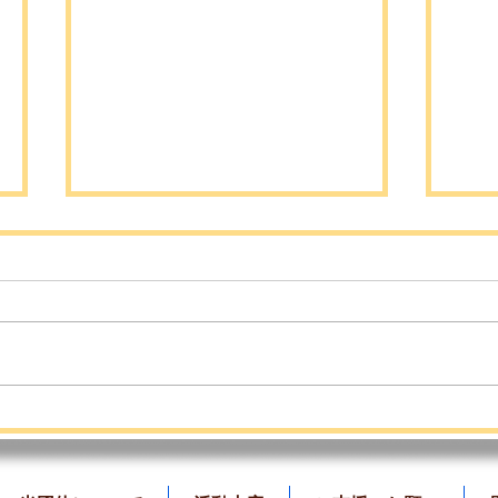
7月のふれあい会のご案内📣
ど
しま