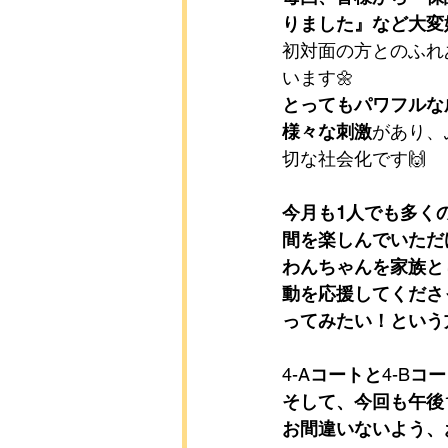
りました』など大変
初対面の方とのふれ
います🌼
とってもパワフルな
様々な刺激
があり、
切な社会化です🙌
今月も1人でも多く
間を楽しんでいただ
わんちゃんを家族と
動を応援してくださ
ってみたい！という方
4-A
コートと
4-B
コー
そして、今回も午後
お間違いないよう、