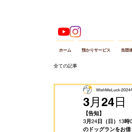
ホーム
預かりサービス
当団
全ての記事
WishMeLuck
202
3月24
【告知】
3
月
24
日（日）
13
時
のドッグランをお借