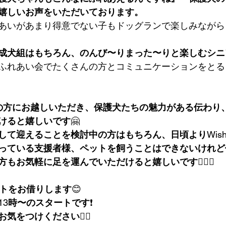
嬉しいお声をいただいております。
あいがあまり得意でない子もドッグランで楽しみながら
成犬組はもちろん、のんび〜りまった〜りと楽しむシニ
ふれあい会でたくさんの方とコミュニケーションをとる
の方にお越しいただき、保護犬たちの魅力がある伝わり
けると嬉しいです
🤗
して迎えることを検討中の方はもちろん、日頃より
Wish
っている支援者様、ペットを飼うことはできないけれど
もお気軽に足を運んでいただけると嬉しいです🚶🏽‍♂️
トをお借りします
😊
13
時〜のスタートです
❗️
お気をつけください
🙇‍♂️