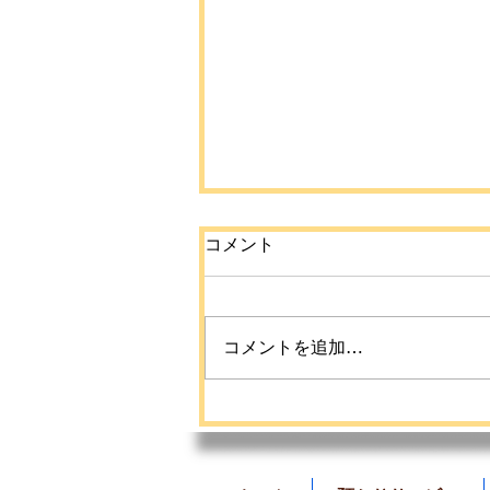
コメント
コメントを追加…
【命を守ろうプロジェクト
夏休み教育活動】のご案内
📣